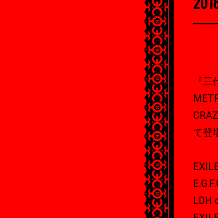
20
『三代目
MET
CRA
て登
EXIL
E.G.
LDH o
EXIL