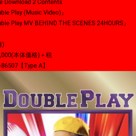
e Download 2 Contents
le Play (Music Video)』
ble Play MV BEHIND THE SCENES 24HOURS』
種)
,000(本体価格)＋税
-86507【Type A】