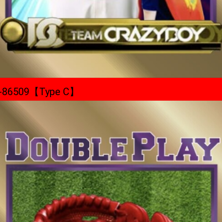
-86509【Type C】