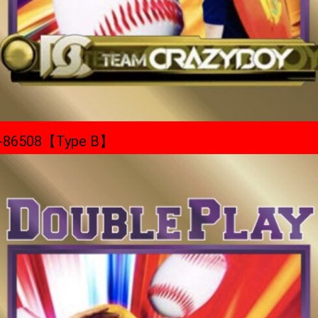
-86508【Type B】