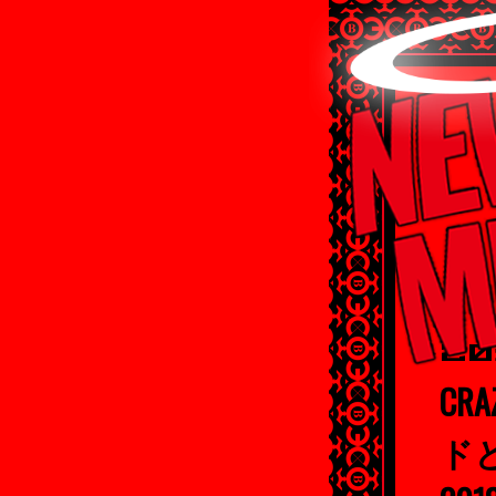
20
CR
ドと