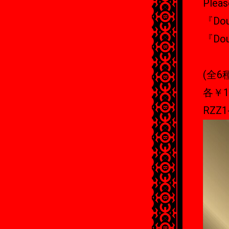
Pleas
『Doub
『Dou
(全6
各￥1
RZZ1