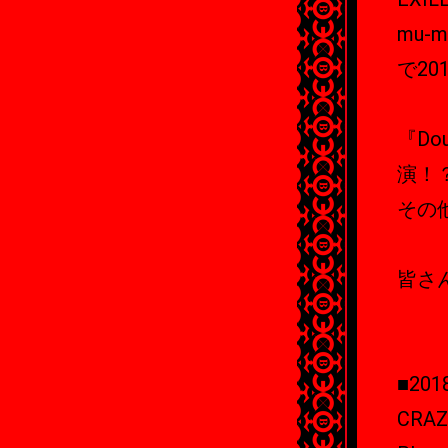
mu-
で2
『Do
演！
その
皆さ
■20
CRA