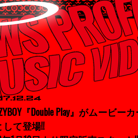
17.12.24
AZYBOY『Double Play』がムービー
して登場!!