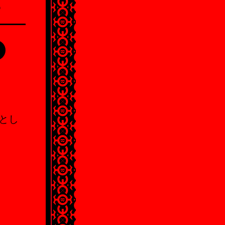
!
ドとし