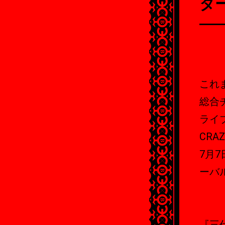
タ
これ
総合
ライ
CRA
7月7
ーバル
『三代目