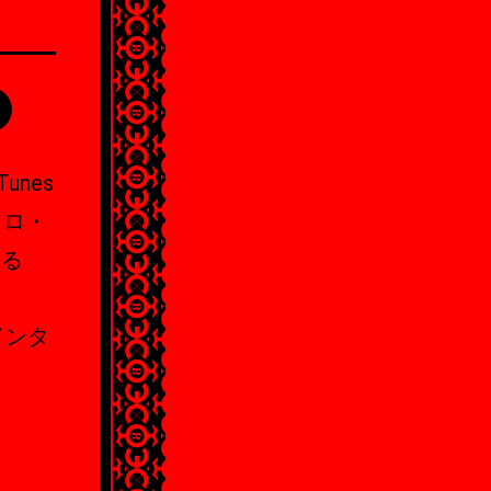
nes
ソロ・
ける
インタ