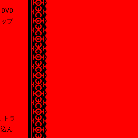
・DVD
ショップ
たトラ
り込ん