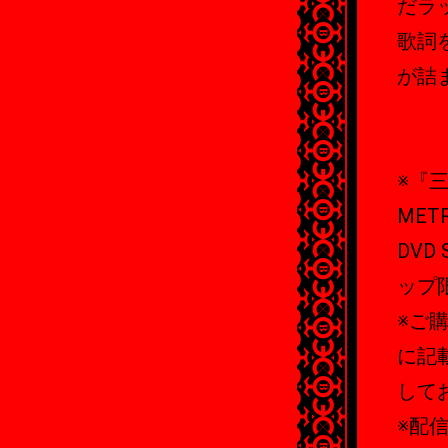
だラ
歌詞
が詰
※『三代
METR
DVD 
ップ
※ご
に記
して
※配信