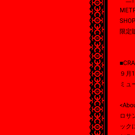
METR
SHOP
限定
■CRA
９月
ミュー
<Abo
ロサ
ック