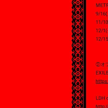
MET
9/1
11/
12/
12/
②オ
EXIL
https:
LDH o
http: