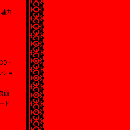
の魅力
N
 CD・
-moショ
裏面
ード