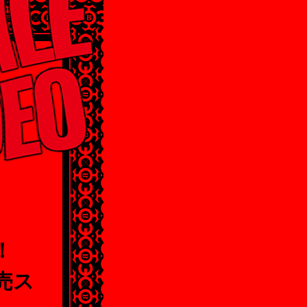
！
販売ス