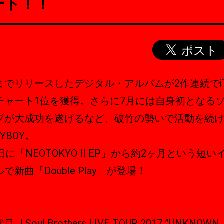
ート！！
までリリースしたデジタル・アルバムが2作連続でiTu
チャート1位を獲得。さらに7月には自身初となる
ブが大成功を遂げるなど、破竹の勢いで活動を続
ZYBOY。
日に「NEOTOKYO II EP」から約2ヶ月という短い
で新曲「Double Play」が登場！
 J Soul Brothers LIVE TOUR 2017 ”UNKNOWN