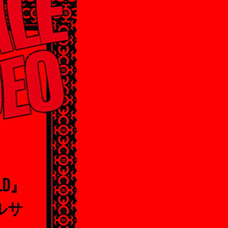
LD』
ルサ