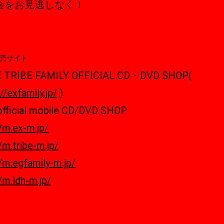
会をお見逃しなく！
販売サイト
E TRIBE FAMILY OFFICIAL CD・DVD SHOP(
//exfamily.jp/
)
fficial mobile CD/DVD SHOP
//m.ex-m.jp/
/m.tribe-m.jp/
//m.egfamily-m.jp/
/m.ldh-m.jp/