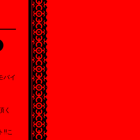
&モバイ
頂く
!!こ