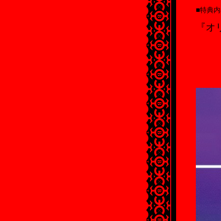
■特典
『オ