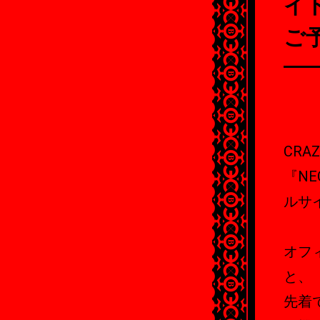
イ
ご
CR
『NE
ルサ
オフ
と、
先着