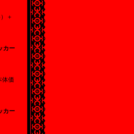
格）＋
ッカー
（本体価
ッカー