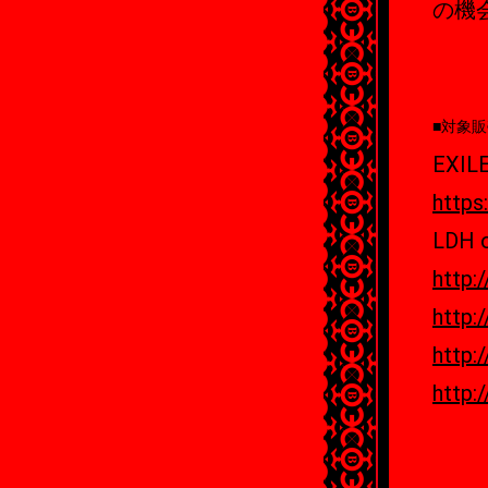
の機
■対象
EXIL
https:
LDH o
http:
http:/
http:
http:/