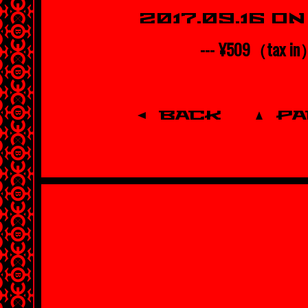
2017.09.16 O
--- ¥509（tax i
BACK
P